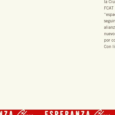
la Ci
FCAT (
“espa
segui
alian
nuevo
por c
Con l